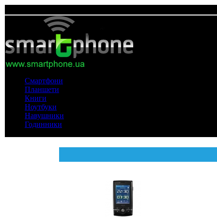
Смартфони
Планшети
Книги
Ноутбуки
Навушники
Годинники