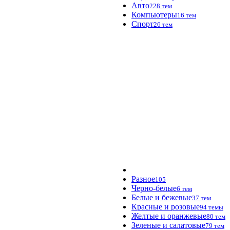
Авто
228 тем
Компьютеры
16 тем
Спорт
26 тем
Разное
105
Черно-белые
6 тем
Белые и бежевые
37 тем
Красные и розовые
94 темы
Желтые и оранжевые
80 тем
Зеленые и салатовые
79 тем