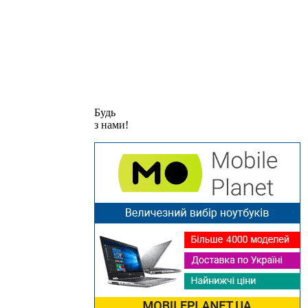
Будь
з нами!