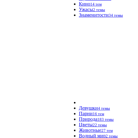
Кино
14 тем
Ужасы
2 темы
Знаменитости
34 темы
Девушки
4 темы
Парни
16 тем
Природа
183 темы
Цветы
22 темы
Животные
27 тем
Водный мир
2 темы