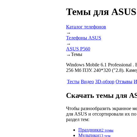
Темы для ASUS
Каталог телефонов
→
Телефоны ASUS
→
ASUS P560
→
Темы
Windows Mobile 6.1 Professional 
256 Мб ПЗУ. 240*320 ("2.8). Каме
Тесты
Видео
3D-обзор
Отзывы
И
Скачать темы для A
Чтобы разнообразить экранное м
для ASUS и отсортировали их по 
раздел тем:
Праздники
2 темы
Мультики
13 тем