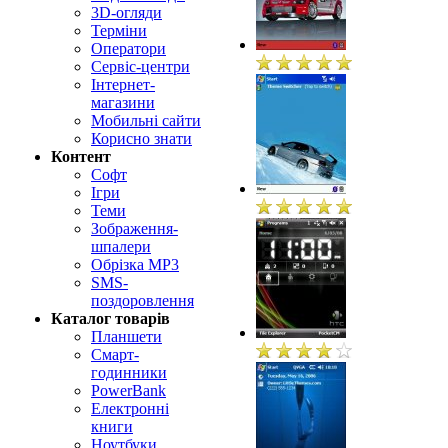
3D-огляди
Терміни
Оператори
Сервіс-центри
Інтернет-
магазини
Мобильні сайти
Корисно знати
Контент
Софт
Ігри
Теми
Зображення-
шпалери
Обрізка MP3
SMS-
поздоровлення
Каталог товарів
Планшети
Смарт-
годинники
PowerBank
Електронні
книги
Ноутбуки