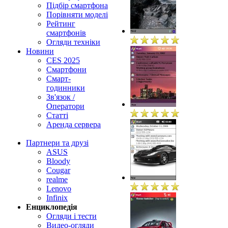
Підбір смартфона
Порівняти моделі
Рейтинг
смартфонів
Огляди техніки
Новини
CES 2025
Смартфони
Смарт-
годинники
Зв'язок /
Оператори
Статті
Аренда сервера
Партнери та друзі
ASUS
Bloody
Cougar
realme
Lenovo
Infinix
Енциклопедія
Огляди і тести
Видео-огляди